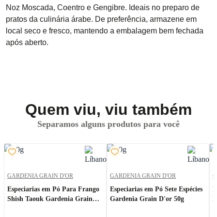
Noz Moscada, Coentro e Gengibre. Ideais no preparo de 
pratos da culinária árabe. De preferência, armazene em 
local seco e fresco, mantendo a embalagem bem fechada 
após aberto.
Quem viu, viu também
Separamos alguns produtos para você
Procurar
GARDENIA GRAIN D'OR
GARDENIA GRAIN D'OR
G
Especiarias em Pó Para Frango
Especiarias em Pó Sete Espécies
M
Shish Taouk Gardenia Grain
Gardenia Grain D'or 50g
D
D'or 50g