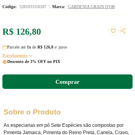
Código:
5281033110187
|
Marca:
GARDENIA GRAIN D'OR
R$ 126,80
Parcele até
1x
de
R$ 126,8
s/ juros
Parcelamento
Desconto de 3% OFF no PIX
Comprar
Co
Informe o seu CEP para verificar a disponibilidade
Sobre o Produto
de produtos para sua região.
As especiarias em pó Sete Espécies são compostas por 
Pimenta Jamaica, Pimenta do Reino Preta, Canela, Cravo, 